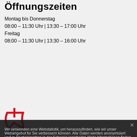
Öffnungszeiten
Montag bis Donnerstag
08:00 – 11:30 Uhr | 13:30 – 17:00 Uhr
Freitag
08:00 – 11:30 Uhr | 13:30 – 16:00 Uhr
×
Webstatistik
Wir verwenden eine Webstatistik, um herauszufinden, wie wir unser
Webangebot für Sie verbessern können. Alle Daten werden anonymisiert