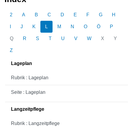
2
A
B
C
D
E
F
G
H
I
J
K
L
M
N
O
Ö
P
Q
R
S
T
U
V
W
X
Y
Z
Lageplan
Rubrik : Lageplan
Seite : Lageplan
Langzeitpflege
Rubrik : Langzeitpflege