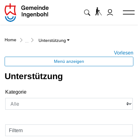
Ingenbohl
zur Startseite
Direkt zur Hauptnavigation
Direkt zum Inhalt
Direkt zur Suche
Direkt zum Stichwortverzeichnis
Home
Unterstützung
Vorlesen
Menü anzeigen
Unterstützung
Kategorie
Filtern