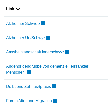
Link
Externer Link wird in einem neuen Fenste
Alzheimer Schweiz
Externer Link wird in einem neuen Fen
Alzheimer Uri/Schwyz
Externer Link wird in eine
Amtsbeistandschaft Innerschwyz
Angehörigengruppe von demenziell erkrankter
Externer Link wird in einem neuen Fenster geöffn
Menschen
Externer Link wird in einem neuen 
Dr. Lüönd Zahnarztpraxis
Externer Link wird in einem neuen
Forum Alter und Migration