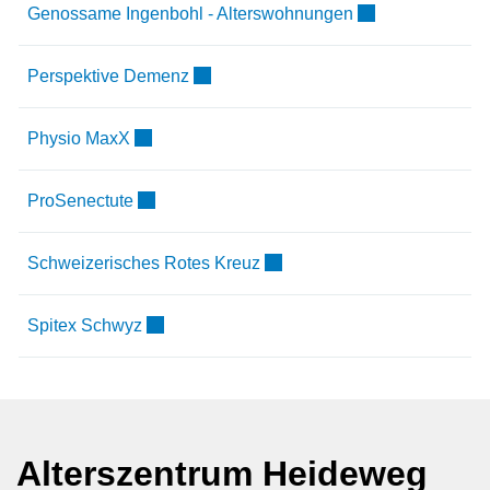
Externer Link wir
Genossame Ingenbohl - Alterswohnungen
Externer Link wird in einem neuen Fens
Perspektive Demenz
Externer Link wird in einem neuen Fenster geöf
Physio MaxX
Externer Link wird in einem neuen Fenster geö
ProSenectute
Externer Link wird in einem n
Schweizerisches Rotes Kreuz
Externer Link wird in einem neuen Fenster ge
Spitex Schwyz
Alterszentrum Heideweg