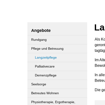
La
Angebote
Als K
Rundgang
Zug
geron
Pflege und Betreuung
tagtäg
Langzeitpflege
Im Alt
(ausgewählt)
Bewoh
Palliativecare
In all
Demenzpflege
Betre
Seelsorge
Die g
Betreutes Wohnen
Physiotherapie, Ergotherapie,