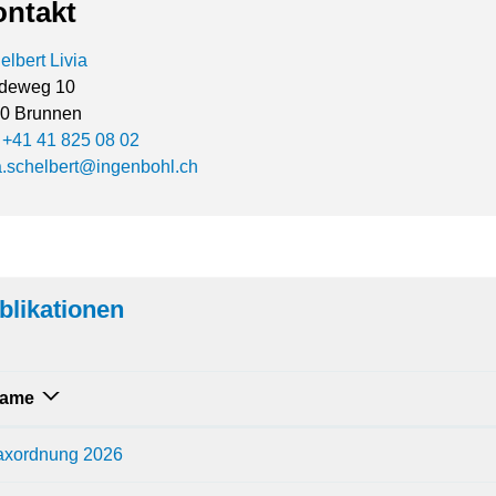
ntakt
elbert Livia
deweg 10
0 Brunnen
.
+41 41 825 08 02
ia.schelbert@ingenbohl.ch
blikationen
ame
axordnung 2026