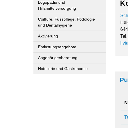
Ko
Logopädie und
Hilfsmittelversorgung
Sch
Coiffure, Fusspflege, Podologie
Hei
und Dentalhygiene
644
Aktivierung
Tel
liv
Entlastungsangebote
Angehörigenberatung
Hotellerie und Gastronomie
Pu
N
T