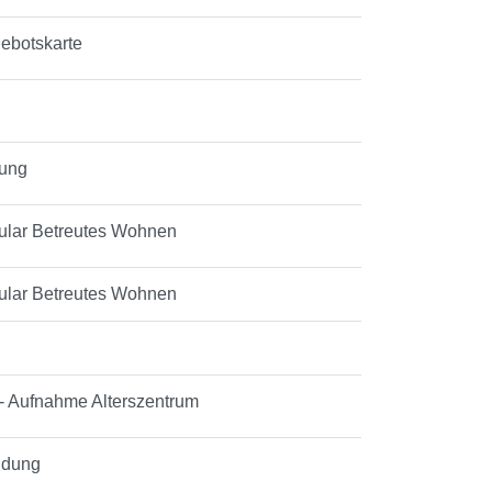
gebotskarte
tung
mular Betreutes Wohnen
mular Betreutes Wohnen
- Aufnahme Alterszentrum
ildung