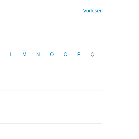
Vorlesen
L
M
N
O
Ö
P
Q