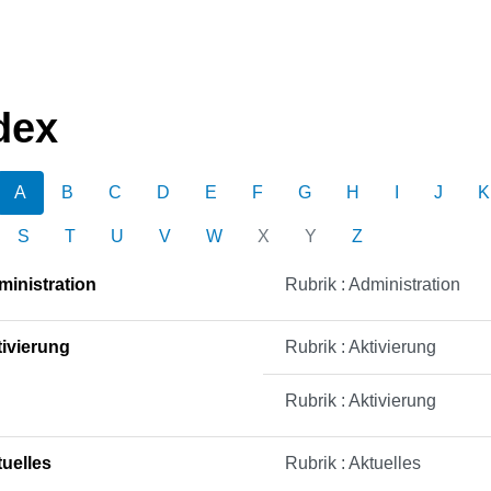
dex
A
B
C
D
E
F
G
H
I
J
K
S
T
U
V
W
X
Y
Z
inistration
Rubrik : Administration
ivierung
Rubrik : Aktivierung
Rubrik : Aktivierung
uelles
Rubrik : Aktuelles