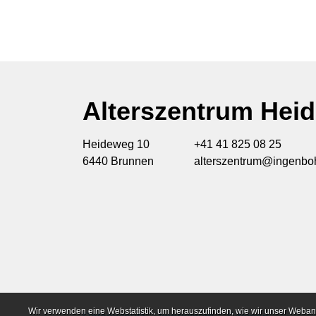
Alterszentrum Hei
Heideweg 10
+41 41 825 08 25
6440 Brunnen
alterszentrum@ingenboh
Webstatistik
Wir verwenden eine Webstatistik, um herauszufinden, wie wir unser Weban