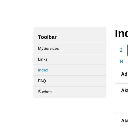
In
Toolbar
MyServices
2
Links
R
Index
Adm
(ausgewählt)
FAQ
Akt
Suchen
Akt